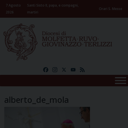
Skip
7 Agosto
Santi Sisto II, papa, e compagni,
to
Orari S. Messe
2026
martiri
content
Facebook
Instagram
X
YouTube
Feed
alberto_de_mola