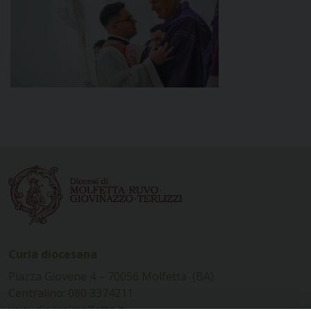
Curia diocesana
Piazza Giovene 4 – 70056 Molfetta (BA)
Centralino: 080 3374211
www.diocesimolfetta.it –