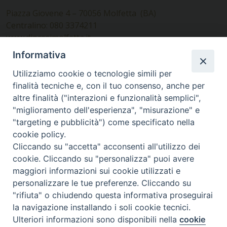
Piazza Giovene 4 – 70056 Molfetta (BA)
Centralino: 080 3374211
www.diocesimolfetta.it –
diocesimolfetta@pec.chiesacattolica.it
Informativa
Utilizziamo cookie o tecnologie simili per
Ufficio Comunicazioni sociali
finalità tecniche e, con il tuo consenso, anche per
altre finalità ("interazioni e funzionalità semplici",
Piazza Giovene 4 – 70056 Molfetta (BA)
"miglioramento dell'esperienza", "misurazione" e
comunicazionisociali@diocesimolfetta.it
"targeting e pubblicità") come specificato nella
cookie policy.
Cliccando su "accetta" acconsenti all'utilizzo dei
SEGUICI SU
cookie. Cliccando su "personalizza" puoi avere
Facebook
Instagram
X
YouTube
Feed
maggiori informazioni sui cookie utilizzati e
personalizzare le tue preferenze. Cliccando su
Privacy Policy - trasparenza
"rifiuta" o chiudendo questa informativa proseguirai
la navigazione installando i soli cookie tecnici.
© 2016 - 2026 Diocesi Molfetta Ruvo Giovinazzo Terlizzi
Ulteriori informazioni sono disponibili nella
cookie
Preferenze Cookie