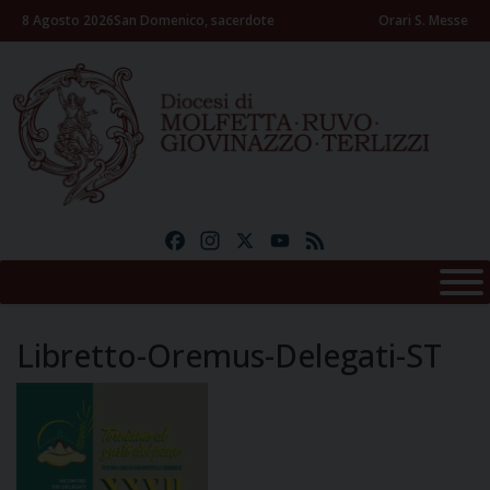
Skip
8 Agosto 2026
San Domenico, sacerdote
Orari S. Messe
to
content
Facebook
Instagram
X
YouTube
Feed
Libretto-Oremus-Delegati-ST