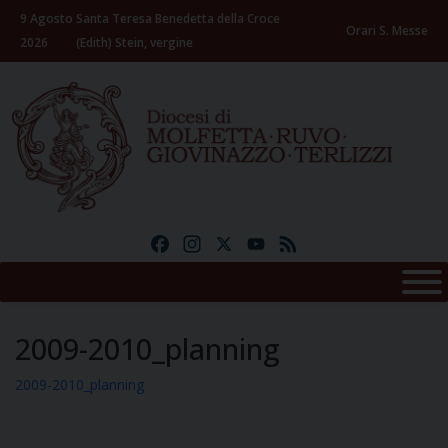
Skip
9 Agosto
Santa Teresa Benedetta della Croce
to
Orari S. Messe
2026
(Edith) Stein, vergine
content
Facebook
Instagram
X
YouTube
Feed
2009-2010_planning
2009-2010_planning