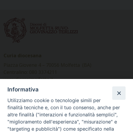
Curia diocesana
Piazza Giovene 4 – 70056 Molfetta (BA)
Centralino: 080 3374211
www.diocesimolfetta.it –
diocesimolfetta@pec.chiesacattolica.it
Informativa
Utilizziamo cookie o tecnologie simili per
Ufficio Comunicazioni sociali
finalità tecniche e, con il tuo consenso, anche per
altre finalità ("interazioni e funzionalità semplici",
Piazza Giovene 4 – 70056 Molfetta (BA)
"miglioramento dell'esperienza", "misurazione" e
comunicazionisociali@diocesimolfetta.it
"targeting e pubblicità") come specificato nella