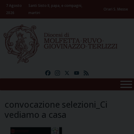
Skip
7 Agosto
Santi Sisto II, papa, e compagni,
to
Orari S. Messe
2026
martiri
content
Facebook
Instagram
X
YouTube
Feed
convocazione selezioni_Ci
vediamo a casa