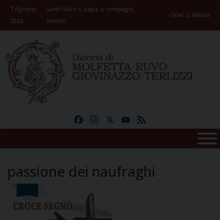
Skip
7 Agosto
Santi Sisto II, papa, e compagni,
to
Orari S. Messe
2026
martiri
content
Facebook
Instagram
X
YouTube
Feed
passione dei naufraghi