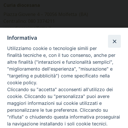
Curia diocesana
Piazza Giovene 4 – 70056 Molfetta (BA)
Centralino: 080 3374211
www.diocesimolfetta.it –
diocesimolfetta@pec.chiesacattolica.it
Informativa
Utilizziamo cookie o tecnologie simili per
Ufficio Comunicazioni sociali
finalità tecniche e, con il tuo consenso, anche per
altre finalità ("interazioni e funzionalità semplici",
Piazza Giovene 4 – 70056 Molfetta (BA)
"miglioramento dell'esperienza", "misurazione" e
comunicazionisociali@diocesimolfetta.it
"targeting e pubblicità") come specificato nella
cookie policy.
Cliccando su "accetta" acconsenti all'utilizzo dei
SEGUICI SU
cookie. Cliccando su "personalizza" puoi avere
Facebook
Instagram
X
YouTube
Feed
maggiori informazioni sui cookie utilizzati e
personalizzare le tue preferenze. Cliccando su
Privacy Policy - trasparenza
"rifiuta" o chiudendo questa informativa proseguirai
la navigazione installando i soli cookie tecnici.