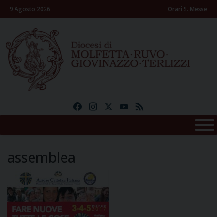
Skip
9 Agosto 2026
Orari S. Messe
to
content
Facebook
Instagram
X
YouTube
Feed
assemblea