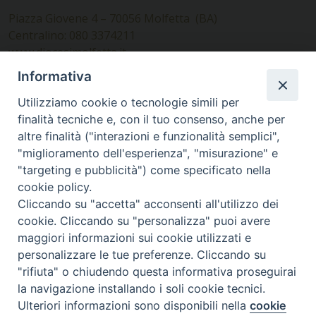
Piazza Giovene 4 – 70056 Molfetta (BA)
Centralino: 080 3374211
www.diocesimolfetta.it –
diocesimolfetta@pec.chiesacattolica.it
Informativa
Utilizziamo cookie o tecnologie simili per
Ufficio Comunicazioni sociali
finalità tecniche e, con il tuo consenso, anche per
altre finalità ("interazioni e funzionalità semplici",
Piazza Giovene 4 – 70056 Molfetta (BA)
"miglioramento dell'esperienza", "misurazione" e
comunicazionisociali@diocesimolfetta.it
"targeting e pubblicità") come specificato nella
cookie policy.
Cliccando su "accetta" acconsenti all'utilizzo dei
SEGUICI SU
cookie. Cliccando su "personalizza" puoi avere
Facebook
Instagram
X
YouTube
Feed
maggiori informazioni sui cookie utilizzati e
personalizzare le tue preferenze. Cliccando su
Privacy Policy - trasparenza
"rifiuta" o chiudendo questa informativa proseguirai
la navigazione installando i soli cookie tecnici.
© 2016 - 2026 Diocesi Molfetta Ruvo Giovinazzo Terlizzi
Ulteriori informazioni sono disponibili nella
cookie
Preferenze Cookie