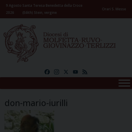
Skip
9 Agosto
Santa Teresa Benedetta della Croce
to
Orari S. Messe
2026
(Edith) Stein, vergine
content
Facebook
Instagram
X
YouTube
Feed
don-mario-iurilli