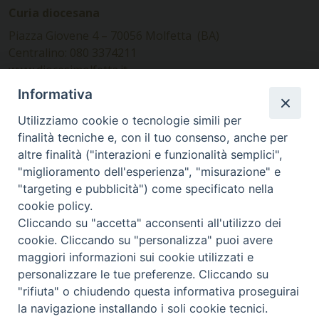
Curia diocesana
Piazza Giovene 4 – 70056 Molfetta (BA)
Centralino: 080 3374211
www.diocesimolfetta.it –
diocesimolfetta@pec.chiesacattolica.it
Informativa
Utilizziamo cookie o tecnologie simili per
Ufficio Comunicazioni sociali
finalità tecniche e, con il tuo consenso, anche per
altre finalità ("interazioni e funzionalità semplici",
Piazza Giovene 4 – 70056 Molfetta (BA)
"miglioramento dell'esperienza", "misurazione" e
comunicazionisociali@diocesimolfetta.it
"targeting e pubblicità") come specificato nella
cookie policy.
Cliccando su "accetta" acconsenti all'utilizzo dei
SEGUICI SU
cookie. Cliccando su "personalizza" puoi avere
Facebook
Instagram
X
YouTube
Feed
maggiori informazioni sui cookie utilizzati e
personalizzare le tue preferenze. Cliccando su
Privacy Policy - trasparenza
"rifiuta" o chiudendo questa informativa proseguirai
la navigazione installando i soli cookie tecnici.