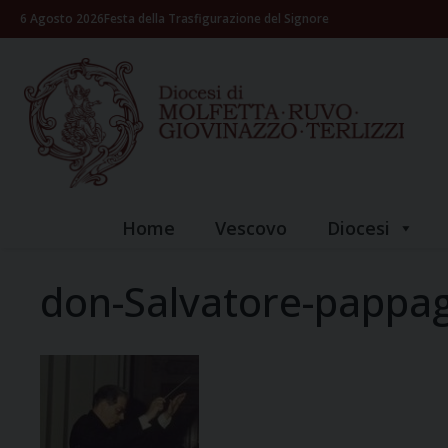
Skip
6 Agosto 2026
Festa della Trasfigurazione del Signore
to
content
Home
Vescovo
Diocesi
don-Salvatore-pappag