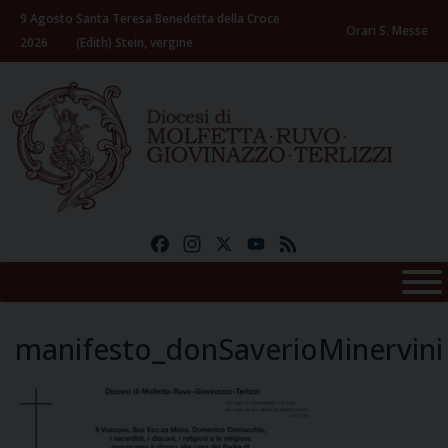
Skip
9 Agosto
Santa Teresa Benedetta della Croce
to
Orari S. Messe
2026
(Edith) Stein, vergine
content
Facebook
Instagram
X
YouTube
Feed
manifesto_donSaverioMinervini