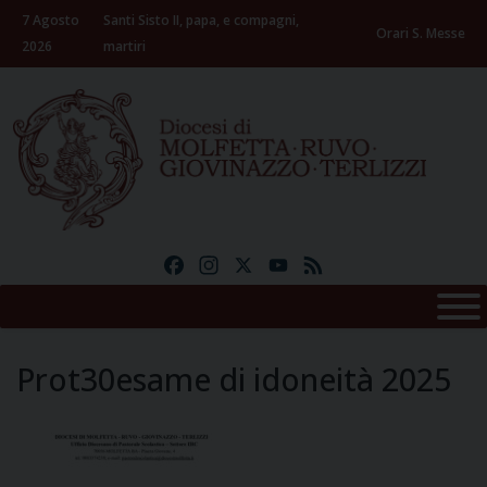
Skip
7 Agosto
Santi Sisto II, papa, e compagni,
to
Orari S. Messe
2026
martiri
content
Facebook
Instagram
X
YouTube
Feed
Prot30esame di idoneità 2025