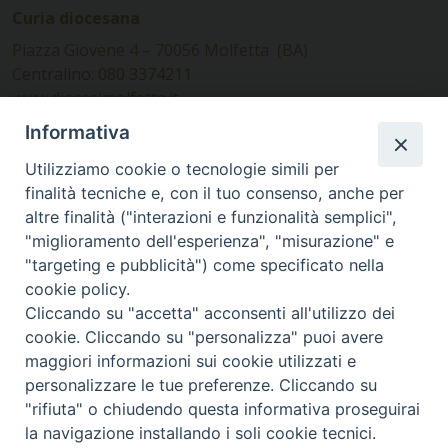
Curia diocesana
Piazza Giovene 4 – 70056 Molfetta (BA)
Centralino: 080 3374211
www.diocesimolfetta.it –
diocesimolfetta@pec.chiesacattolica.it
Informativa
Utilizziamo cookie o tecnologie simili per
Ufficio Comunicazioni sociali
finalità tecniche e, con il tuo consenso, anche per
altre finalità ("interazioni e funzionalità semplici",
Piazza Giovene 4 – 70056 Molfetta (BA)
"miglioramento dell'esperienza", "misurazione" e
comunicazionisociali@diocesimolfetta.it
"targeting e pubblicità") come specificato nella
cookie policy.
Cliccando su "accetta" acconsenti all'utilizzo dei
SEGUICI SU
cookie. Cliccando su "personalizza" puoi avere
Facebook
Instagram
X
YouTube
Feed
maggiori informazioni sui cookie utilizzati e
personalizzare le tue preferenze. Cliccando su
Privacy Policy - trasparenza
"rifiuta" o chiudendo questa informativa proseguirai
la navigazione installando i soli cookie tecnici.