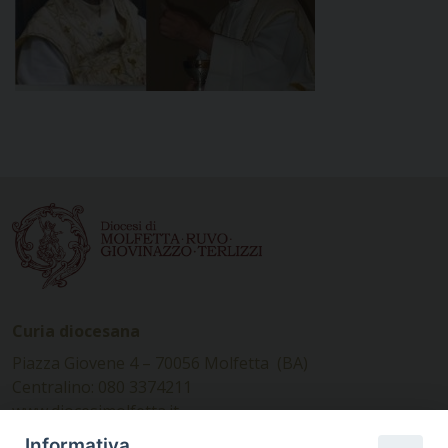
Curia diocesana
Piazza Giovene 4 – 70056 Molfetta (BA)
Centralino: 080 3374211
www.diocesimolfetta.it –
diocesimolfetta@pec.chiesacattolica.it
Informativa