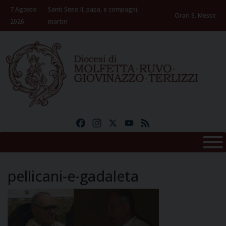
Skip
7 Agosto
Santi Sisto II, papa, e compagni,
to
Orari S. Messe
2026
martiri
content
Facebook
Instagram
X
YouTube
Feed
pellicani-e-gadaleta