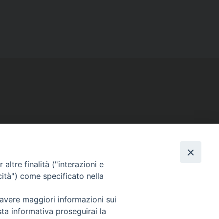
SEGUICI SU
Facebook
Instagram
X
YouTube
Feed
altre finalità ("interazioni e
cità") come specificato nella
 avere maggiori informazioni sui
sta informativa proseguirai la