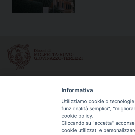
Curia diocesana
Informativa
Piazza Giovene 4 – 70056 Molfetta (BA)
Centralino: 080 3374211
Utilizziamo cookie o tecnologie s
www.diocesimolfetta.it – diocesimolfetta@pec.chiesacattol
funzionalità semplici", "miglior
cookie policy.
Cliccando su "accetta" acconsent
Privacy Policy - trasparenza
© 2
cookie utilizzati e personalizza