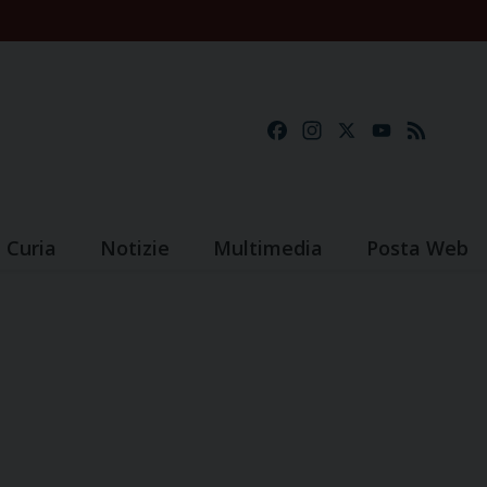
Facebook
Instagram
X
YouTube
Feed
Curia
Notizie
Multimedia
Posta Web