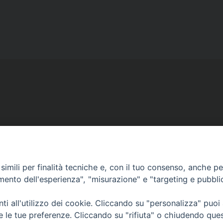
Ufficio Comunicazioni sociali
Piazza Giovene 4 – 70056 Molfetta (BA)
comunicazionisociali@diocesimolfetta.it
imili per finalità tecniche e, con il tuo consenso, anche per 
ica.it
amento dell'esperienza", "misurazione" e "targeting e pubbli
i all'utilizzo dei cookie. Cliccando su "personalizza" puoi
016 - 2026 Diocesi Molfetta Ruvo Giovinazzo Terlizzi
re le tue preferenze. Cliccando su "rifiuta" o chiudendo que