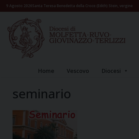
Skip
9 Agosto 2026
Santa Teresa Benedetta della Croce (Edith) Stein, vergine
to
content
Home
Vescovo
Diocesi
seminario