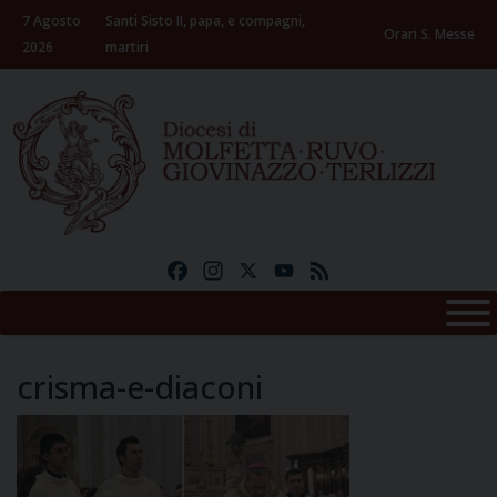
Skip
7 Agosto
Santi Sisto II, papa, e compagni,
to
Orari S. Messe
2026
martiri
content
Facebook
Instagram
X
YouTube
Feed
crisma-e-diaconi