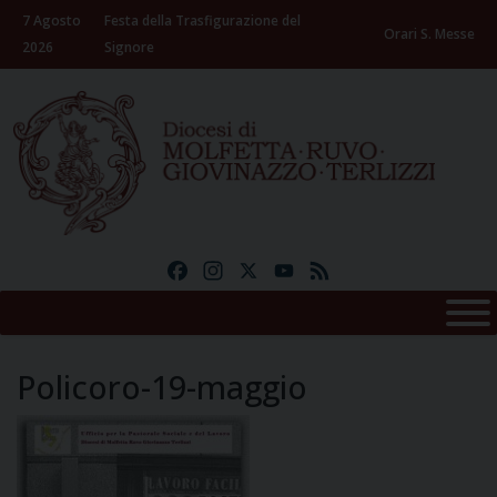
Skip
7 Agosto
Festa della Trasfigurazione del
to
Orari S. Messe
2026
Signore
content
Facebook
Instagram
X
YouTube
Feed
Policoro-19-maggio