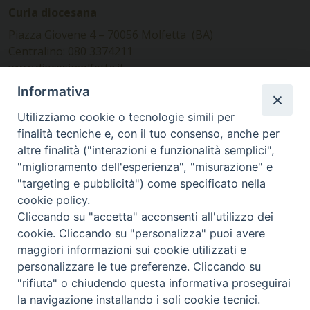
Curia diocesana
Piazza Giovene 4 – 70056 Molfetta (BA)
Centralino: 080 3374211
www.diocesimolfetta.it –
diocesimolfetta@pec.chiesacattolica.it
Informativa
Utilizziamo cookie o tecnologie simili per
Ufficio Comunicazioni sociali
finalità tecniche e, con il tuo consenso, anche per
altre finalità ("interazioni e funzionalità semplici",
Piazza Giovene 4 – 70056 Molfetta (BA)
"miglioramento dell'esperienza", "misurazione" e
comunicazionisociali@diocesimolfetta.it
"targeting e pubblicità") come specificato nella
cookie policy.
Cliccando su "accetta" acconsenti all'utilizzo dei
SEGUICI SU
cookie. Cliccando su "personalizza" puoi avere
Facebook
Instagram
X
YouTube
Feed
maggiori informazioni sui cookie utilizzati e
personalizzare le tue preferenze. Cliccando su
Privacy Policy - trasparenza
"rifiuta" o chiudendo questa informativa proseguirai
la navigazione installando i soli cookie tecnici.