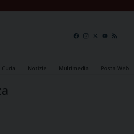
Facebook
Instagram
X
YouTube
Feed
Curia
Notizie
Multimedia
Posta Web
za