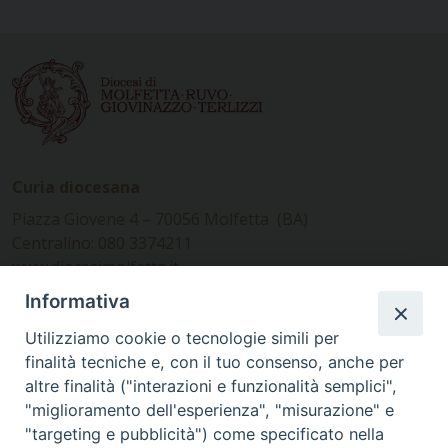
Curia diocesana
Piazza Giovene 4 – 70056 Molfetta (BA)
Centralino: 080 3374211
www.diocesimolfetta.it –
diocesimolfetta@pec.chiesacattolica.it
Informativa
Utilizziamo cookie o tecnologie simili per
Ufficio Comunicazioni sociali
finalità tecniche e, con il tuo consenso, anche per
altre finalità ("interazioni e funzionalità semplici",
Piazza Giovene 4 – 70056 Molfetta (BA)
"miglioramento dell'esperienza", "misurazione" e
comunicazionisociali@diocesimolfetta.it
"targeting e pubblicità") come specificato nella