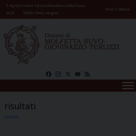
Skip
9 Agosto
Santa Teresa Benedetta della Croce
to
Orari S. Messe
2026
(Edith) Stein, vergine
content
Facebook
Instagram
X
YouTube
Feed
risultati
risultati