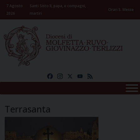
Skip
7 Agosto
Santi Sisto II, papa, e compagni,
to
Orari S. Messe
2026
martiri
content
Facebook
Instagram
X
YouTube
Feed
Terrasanta