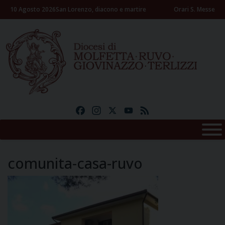
Skip
10 Agosto 2026
San Lorenzo, diacono e martire
Orari S. Messe
to
content
Facebook
Instagram
X
YouTube
Feed
comunita-casa-ruvo