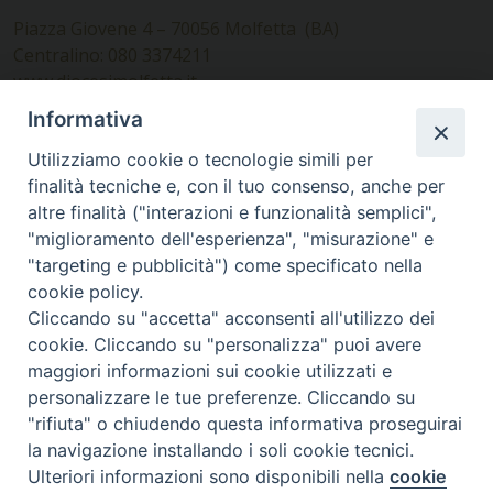
Piazza Giovene 4 – 70056 Molfetta (BA)
Centralino: 080 3374211
www.diocesimolfetta.it –
diocesimolfetta@pec.chiesacattolica.it
Informativa
Utilizziamo cookie o tecnologie simili per
Ufficio Comunicazioni sociali
finalità tecniche e, con il tuo consenso, anche per
altre finalità ("interazioni e funzionalità semplici",
Piazza Giovene 4 – 70056 Molfetta (BA)
"miglioramento dell'esperienza", "misurazione" e
comunicazionisociali@diocesimolfetta.it
"targeting e pubblicità") come specificato nella
cookie policy.
Cliccando su "accetta" acconsenti all'utilizzo dei
SEGUICI SU
cookie. Cliccando su "personalizza" puoi avere
Facebook
Instagram
X
YouTube
Feed
maggiori informazioni sui cookie utilizzati e
personalizzare le tue preferenze. Cliccando su
Privacy Policy - trasparenza
"rifiuta" o chiudendo questa informativa proseguirai
la navigazione installando i soli cookie tecnici.
© 2016 - 2026 Diocesi Molfetta Ruvo Giovinazzo Terlizzi
Ulteriori informazioni sono disponibili nella
cookie
Preferenze Cookie