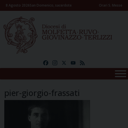
Skip
8 Agosto 2026
San Domenico, sacerdote
Orari S. Messe
to
content
Facebook
Instagram
X
YouTube
Feed
pier-giorgio-frassati