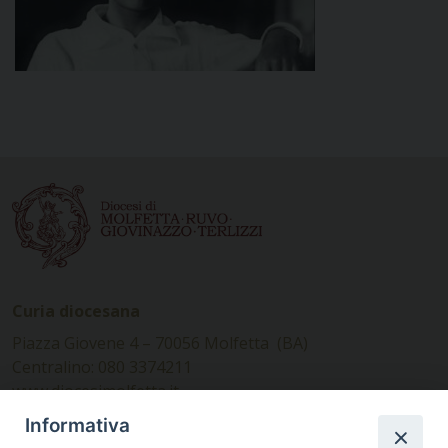
Curia diocesana
Piazza Giovene 4 – 70056 Molfetta (BA)
Centralino: 080 3374211
www.diocesimolfetta.it –
diocesimolfetta@pec.chiesacattolica.it
Informativa