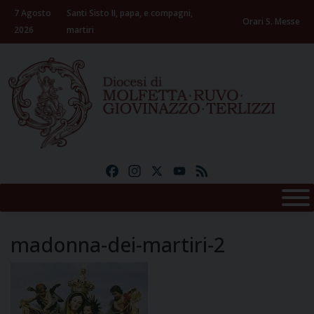
Skip
7 Agosto
Santi Sisto II, papa, e compagni,
to
Orari S. Messe
2026
martiri
content
Facebook
Instagram
X
YouTube
Feed
madonna-dei-martiri-2