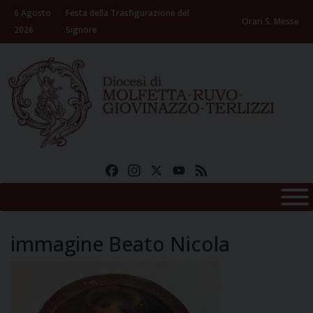
Skip
6 Agosto
Festa della Trasfigurazione del
to
Orari S. Messe
2026
Signore
content
Facebook
Instagram
X
YouTube
Feed
immagine Beato Nicola