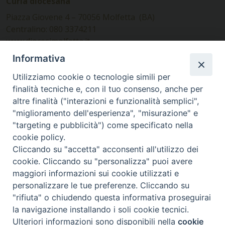
Curia diocesana
Piazza Giovene 4 – 70056 Molfetta (BA)
Centralino: 080 3374211
www.diocesimolfetta.it –
diocesimolfetta@pec.chiesacattolica.it
Informativa
Utilizziamo cookie o tecnologie simili per
Ufficio Comunicazioni sociali
finalità tecniche e, con il tuo consenso, anche per
altre finalità ("interazioni e funzionalità semplici",
Piazza Giovene 4 – 70056 Molfetta (BA)
"miglioramento dell'esperienza", "misurazione" e
comunicazionisociali@diocesimolfetta.it
"targeting e pubblicità") come specificato nella
cookie policy.
Cliccando su "accetta" acconsenti all'utilizzo dei
SEGUICI SU
cookie. Cliccando su "personalizza" puoi avere
Facebook
Instagram
X
YouTube
Feed
maggiori informazioni sui cookie utilizzati e
personalizzare le tue preferenze. Cliccando su
Privacy Policy - trasparenza
"rifiuta" o chiudendo questa informativa proseguirai
la navigazione installando i soli cookie tecnici.
© 2016 - 2026 Diocesi Molfetta Ruvo Giovinazzo Terlizzi
Ulteriori informazioni sono disponibili nella
cookie
Preferenze Cookie