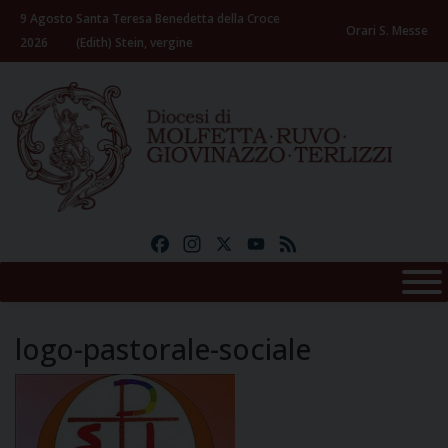
Skip
9 Agosto
Santa Teresa Benedetta della Croce
to
Orari S. Messe
2026
(Edith) Stein, vergine
content
Facebook
Instagram
X
YouTube
Feed
logo-pastorale-sociale