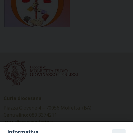
Curia diocesana
Piazza Giovene 4 – 70056 Molfetta (BA)
Centralino: 080 3374211
www.diocesimolfetta.it –
diocesimolfetta@pec.chiesacattolica.it
Informativa