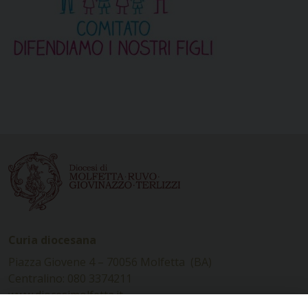
Curia diocesana
Piazza Giovene 4 – 70056 Molfetta (BA)
Centralino: 080 3374211
www.diocesimolfetta.it –