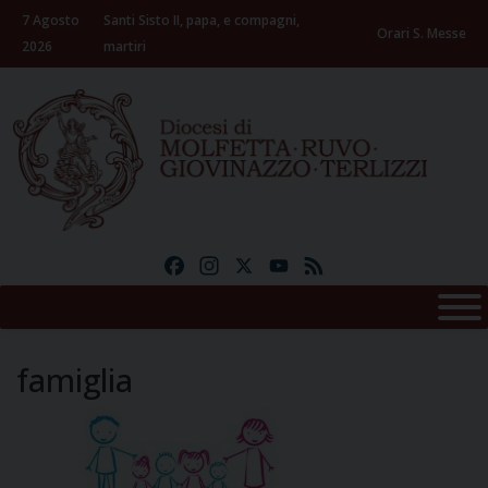
Skip
7 Agosto
Santi Sisto II, papa, e compagni,
to
Orari S. Messe
2026
martiri
content
Facebook
Instagram
X
YouTube
Feed
famiglia