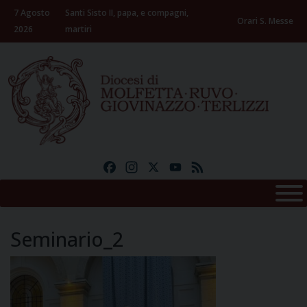
Skip
7 Agosto
Santi Sisto II, papa, e compagni,
to
Orari S. Messe
2026
martiri
content
Facebook
Instagram
X
YouTube
Feed
Seminario_2