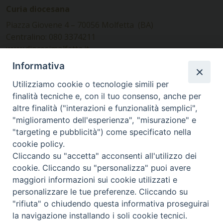
Curia diocesana
Piazza Giovene 4 – 70056 Molfetta (BA)
Centralino: 080 3374211
www.diocesimolfetta.it –
diocesimolfetta@pec.chiesacattolica.it
Informativa
Utilizziamo cookie o tecnologie simili per
Ufficio Comunicazioni sociali
finalità tecniche e, con il tuo consenso, anche per
altre finalità ("interazioni e funzionalità semplici",
Piazza Giovene 4 – 70056 Molfetta (BA)
"miglioramento dell'esperienza", "misurazione" e
comunicazionisociali@diocesimolfetta.it
"targeting e pubblicità") come specificato nella
cookie policy.
Cliccando su "accetta" acconsenti all'utilizzo dei
SEGUICI SU
cookie. Cliccando su "personalizza" puoi avere
Facebook
Instagram
X
YouTube
Feed
maggiori informazioni sui cookie utilizzati e
personalizzare le tue preferenze. Cliccando su
Privacy Policy - trasparenza
"rifiuta" o chiudendo questa informativa proseguirai
la navigazione installando i soli cookie tecnici.