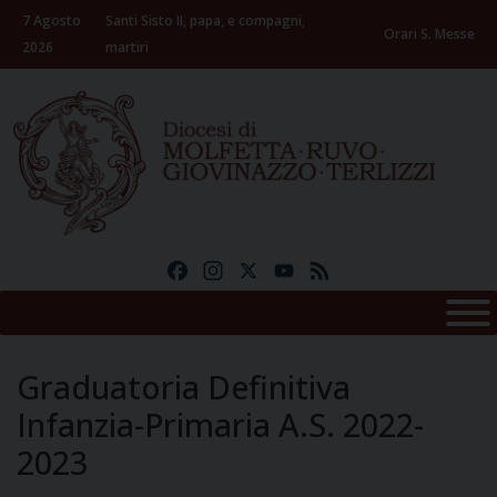
Skip
7 Agosto
Santi Sisto II, papa, e compagni,
to
Orari S. Messe
2026
martiri
content
Facebook
Instagram
X
YouTube
Feed
Graduatoria Definitiva
Infanzia-Primaria A.S. 2022-
2023