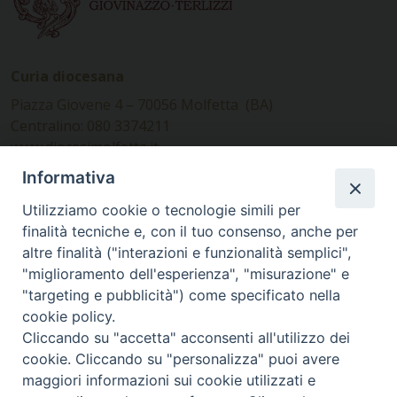
Curia diocesana
Piazza Giovene 4 – 70056 Molfetta (BA)
Centralino: 080 3374211
www.diocesimolfetta.it –
diocesimolfetta@pec.chiesacattolica.it
Informativa
Utilizziamo cookie o tecnologie simili per
Ufficio Comunicazioni sociali
finalità tecniche e, con il tuo consenso, anche per
altre finalità ("interazioni e funzionalità semplici",
Piazza Giovene 4 – 70056 Molfetta (BA)
"miglioramento dell'esperienza", "misurazione" e
comunicazionisociali@diocesimolfetta.it
"targeting e pubblicità") come specificato nella
cookie policy.
Cliccando su "accetta" acconsenti all'utilizzo dei
SEGUICI SU
cookie. Cliccando su "personalizza" puoi avere
Facebook
Instagram
X
YouTube
Feed
maggiori informazioni sui cookie utilizzati e