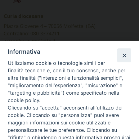
Curia diocesana
Piazza Giovene 4 – 70056 Molfetta (BA)
Centralino: 080 3374211
www.diocesimolfetta.it –
diocesimolfetta@pec.chiesacattolica.it
Informativa
Utilizziamo cookie o tecnologie simili per
Ufficio Comunicazioni sociali
finalità tecniche e, con il tuo consenso, anche per
altre finalità ("interazioni e funzionalità semplici",
Piazza Giovene 4 – 70056 Molfetta (BA)
"miglioramento dell'esperienza", "misurazione" e
comunicazionisociali@diocesimolfetta.it
"targeting e pubblicità") come specificato nella
cookie policy.
Cliccando su "accetta" acconsenti all'utilizzo dei
SEGUICI SU
cookie. Cliccando su "personalizza" puoi avere
Facebook
Instagram
X
YouTube
Feed
maggiori informazioni sui cookie utilizzati e
personalizzare le tue preferenze. Cliccando su
Privacy Policy - trasparenza
"rifiuta" o chiudendo questa informativa proseguirai