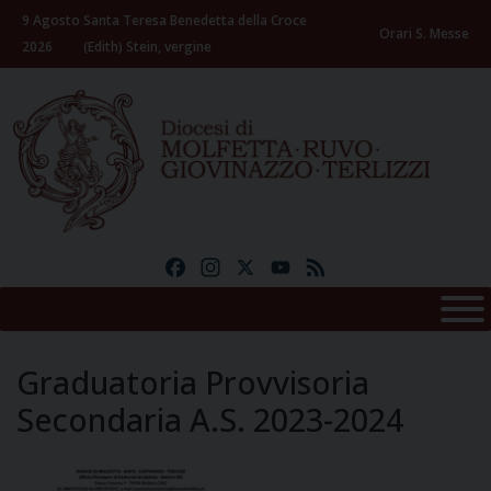
Skip
9 Agosto
Santa Teresa Benedetta della Croce
to
Orari S. Messe
2026
(Edith) Stein, vergine
content
Facebook
Instagram
X
YouTube
Feed
Graduatoria Provvisoria
Secondaria A.S. 2023-2024