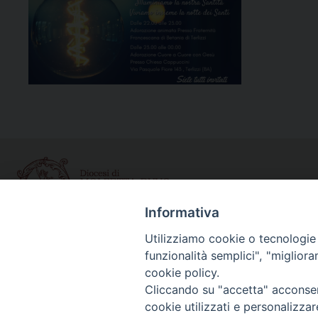
Informativa
Utilizziamo cookie o tecnologie s
Curia diocesana
funzionalità semplici", "miglior
Piazza Giovene 4 – 70056 Molfetta (BA)
cookie policy.
Centralino: 080 3374211
Cliccando su "accetta" acconsent
www.diocesimolfetta.it – diocesimolfetta@pec.chiesacattol
cookie utilizzati e personalizza