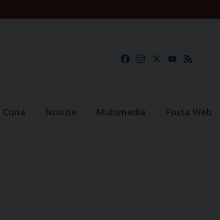
Facebook
Instagram
X
YouTube
Feed
Curia
Notizie
Multimedia
Posta Web