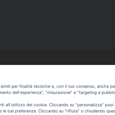
imili per finalità tecniche e, con il tuo consenso, anche per 
Ufficio Comunicazioni sociali
amento dell'esperienza", "misurazione" e "targeting e pubbli
Piazza Giovene 4 – 70056 Molfetta (BA)
comunicazionisociali@diocesimolfetta.it
i all'utilizzo dei cookie. Cliccando su "personalizza" puoi
ica.it
re le tue preferenze. Cliccando su "rifiuta" o chiudendo que