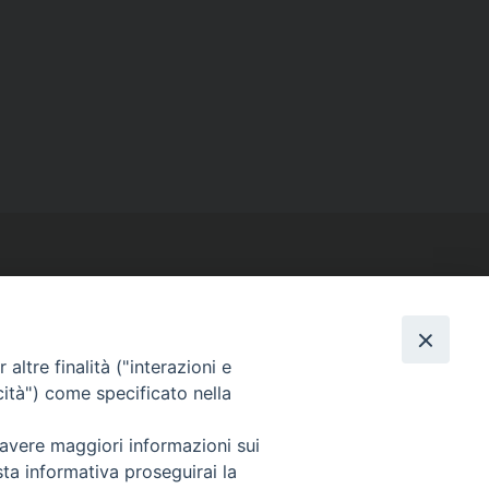
altre finalità ("interazioni e
SEGUICI SU
cità") come specificato nella
Facebook
Instagram
X
YouTube
Feed
 avere maggiori informazioni sui
sta informativa proseguirai la