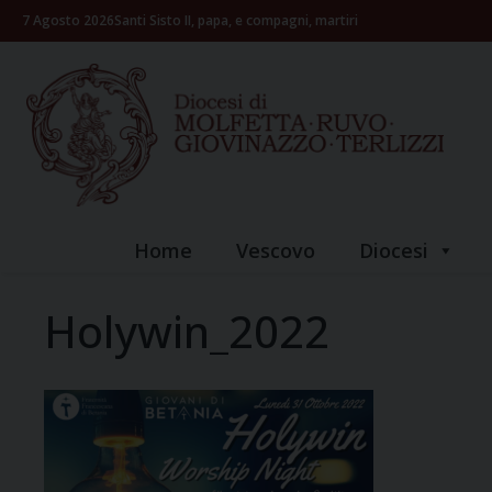
Skip
7 Agosto 2026
Santi Sisto II, papa, e compagni, martiri
to
content
Home
Vescovo
Diocesi
Holywin_2022