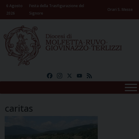
Skip
6 Agosto
Festa della Trasfigurazione del
to
Orari S. Messe
2026
Signore
content
Facebook
Instagram
X
YouTube
Feed
caritas