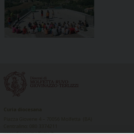
Curia diocesana
Piazza Giovene 4 – 70056 Molfetta (BA)
Centralino: 080 3374211
www.diocesimolfetta.it –