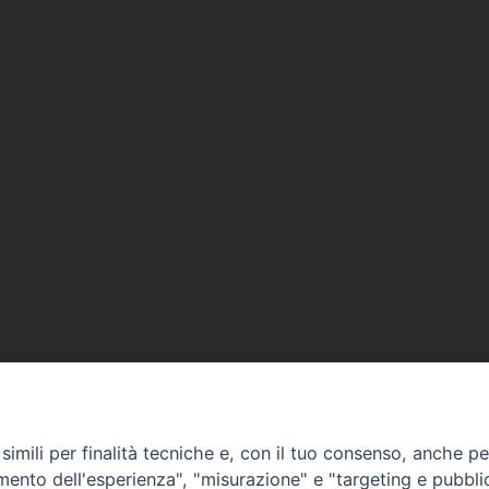
imili per finalità tecniche e, con il tuo consenso, anche per 
amento dell'esperienza", "misurazione" e "targeting e pubbli