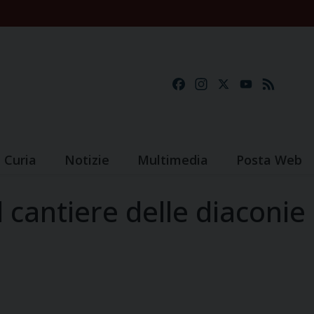
Facebook
Instagram
X
YouTube
Feed
Curia
Notizie
Multimedia
Posta Web
Il cantiere delle diaconi