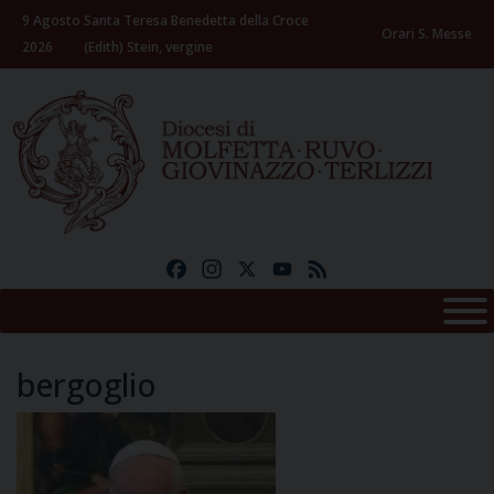
Skip
9 Agosto
Santa Teresa Benedetta della Croce
to
Orari S. Messe
2026
(Edith) Stein, vergine
content
Facebook
Instagram
X
YouTube
Feed
bergoglio