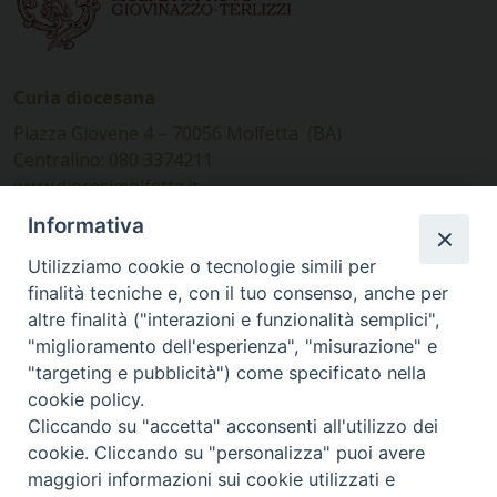
Curia diocesana
Piazza Giovene 4 – 70056 Molfetta (BA)
Centralino: 080 3374211
www.diocesimolfetta.it –
diocesimolfetta@pec.chiesacattolica.it
Informativa
Utilizziamo cookie o tecnologie simili per
Ufficio Comunicazioni sociali
finalità tecniche e, con il tuo consenso, anche per
altre finalità ("interazioni e funzionalità semplici",
Piazza Giovene 4 – 70056 Molfetta (BA)
"miglioramento dell'esperienza", "misurazione" e
comunicazionisociali@diocesimolfetta.it
"targeting e pubblicità") come specificato nella
cookie policy.
Cliccando su "accetta" acconsenti all'utilizzo dei
SEGUICI SU
cookie. Cliccando su "personalizza" puoi avere
Facebook
Instagram
X
YouTube
Feed
maggiori informazioni sui cookie utilizzati e