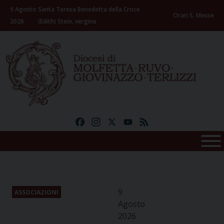
Skip
9 Agosto
Santa Teresa Benedetta della Croce
to
Orari S. Messe
2026
(Edith) Stein, vergine
content
Facebook
Instagram
X
YouTube
Feed
9
ASSOCIAZIONI
Agosto
2026