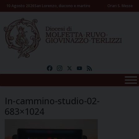
Skip
10 Agosto 2026
San Lorenzo, diacono e martire
Orari S. Messe
to
content
Facebook
Instagram
X
YouTube
Feed
In-cammino-studio-02-
683×1024