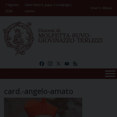
Skip
7 Agosto
Santi Sisto II, papa, e compagni,
to
Orari S. Messe
2026
martiri
content
Facebook
Instagram
X
YouTube
Feed
card.-angelo-amato