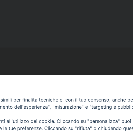
Ufficio Comunicazioni sociali
imili per finalità tecniche e, con il tuo consenso, anche per 
Piazza Giovene 4 – 70056 Molfetta (BA)
amento dell'esperienza", "misurazione" e "targeting e pubbli
comunicazionisociali@diocesimolfetta.it
ica.it
i all'utilizzo dei cookie. Cliccando su "personalizza" puoi
re le tue preferenze. Cliccando su "rifiuta" o chiudendo que