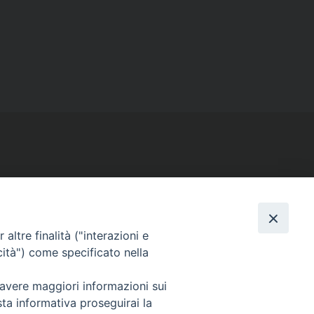
SEGUICI SU
altre finalità ("interazioni e
Facebook
Instagram
X
YouTube
Feed
cità") come specificato nella
 avere maggiori informazioni sui
sta informativa proseguirai la