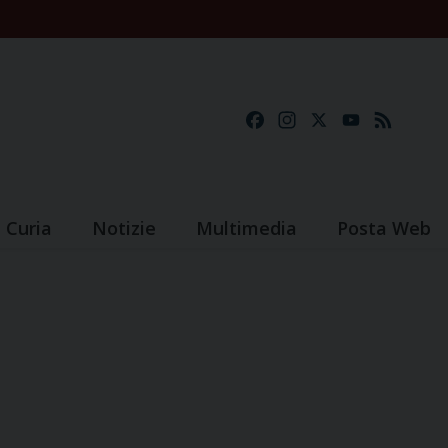
Facebook
Instagram
X
YouTube
Feed
Curia
Notizie
Multimedia
Posta Web