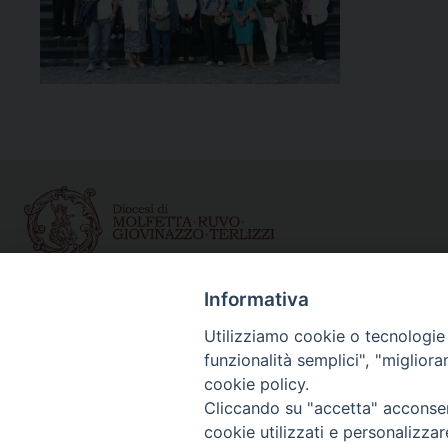
Informativa
Curia diocesana
Utilizziamo cookie o tecnologie s
Piazza Giovene 4 – 70056 Molfetta (BA)
funzionalità semplici", "miglior
Centralino: 080 3374211
cookie policy.
www.diocesimolfetta.it – diocesimolfetta@pec.chiesacattol
Cliccando su "accetta" acconsent
cookie utilizzati e personalizza