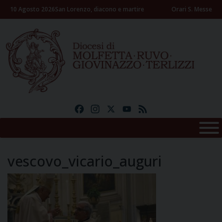
Skip
10 Agosto 2026
San Lorenzo, diacono e martire
Orari S. Messe
to
content
Facebook
Instagram
X
YouTube
Feed
vescovo_vicario_auguri