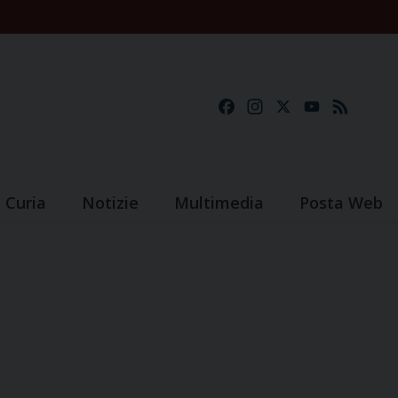
Facebook
Instagram
X
YouTube
Feed
Curia
Notizie
Multimedia
Posta Web