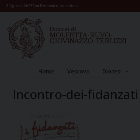
Skip
8 Agosto 2026
San Domenico, sacerdote
to
content
Home
Vescovo
Diocesi
Incontro-dei-fidanzati