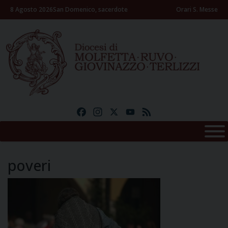
Skip
8 Agosto 2026
San Domenico, sacerdote
Orari S. Messe
to
content
Facebook
Instagram
X
YouTube
Feed
poveri