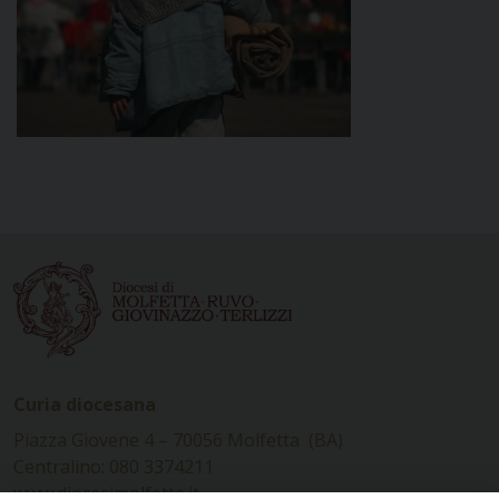
Curia diocesana
Piazza Giovene 4 – 70056 Molfetta (BA)
Centralino: 080 3374211
www.diocesimolfetta.it –