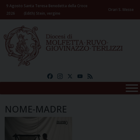
Skip
9 Agosto
Santa Teresa Benedetta della Croce
to
Orari S. Messe
2026
(Edith) Stein, vergine
content
Facebook
Instagram
X
YouTube
Feed
NOME-MADRE