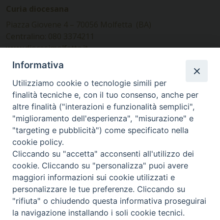
Curia diocesana
Piazza Giovene 4 – 70056 Molfetta (BA)
Centralino: 080 3374211
www.diocesimolfetta.it –
diocesimolfetta@pec.chiesacattolica.it
Informativa
Utilizziamo cookie o tecnologie simili per
Ufficio Comunicazioni sociali
finalità tecniche e, con il tuo consenso, anche per
altre finalità ("interazioni e funzionalità semplici",
Piazza Giovene 4 – 70056 Molfetta (BA)
"miglioramento dell'esperienza", "misurazione" e
comunicazionisociali@diocesimolfetta.it
"targeting e pubblicità") come specificato nella
cookie policy.
Cliccando su "accetta" acconsenti all'utilizzo dei
SEGUICI SU
cookie. Cliccando su "personalizza" puoi avere
Facebook
Instagram
X
YouTube
Feed
maggiori informazioni sui cookie utilizzati e
personalizzare le tue preferenze. Cliccando su
Privacy Policy - trasparenza
"rifiuta" o chiudendo questa informativa proseguirai
la navigazione installando i soli cookie tecnici.