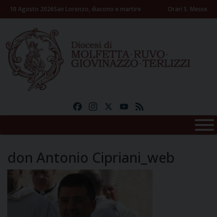
Skip
10 Agosto 2026
San Lorenzo, diacono e martire
Orari S. Messe
to
content
Facebook
Instagram
X
YouTube
Feed
don Antonio Cipriani_web