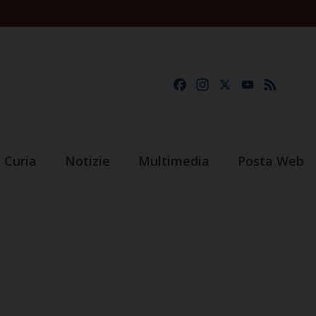
Facebook
Instagram
X
YouTube
Feed
Curia
Notizie
Multimedia
Posta Web