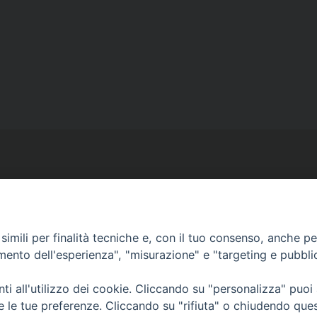
Ufficio Comunicazioni sociali
imili per finalità tecniche e, con il tuo consenso, anche per 
amento dell'esperienza", "misurazione" e "targeting e pubbli
Piazza Giovene 4 – 70056 Molfetta (BA)
comunicazionisociali@diocesimolfetta.it
i all'utilizzo dei cookie. Cliccando su "personalizza" puoi
ica.it
re le tue preferenze. Cliccando su "rifiuta" o chiudendo que