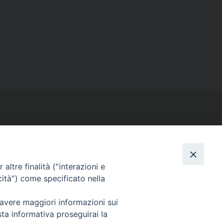
SEGUICI SU
altre finalità ("interazioni e
cità") come specificato nella
Facebook
Instagram
X
YouTube
Feed
 avere maggiori informazioni sui
sta informativa proseguirai la