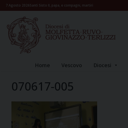
Skip
7 Agosto 2026
Santi Sisto II, papa, e compagni, martiri
to
content
Home
Vescovo
Diocesi
070617-005