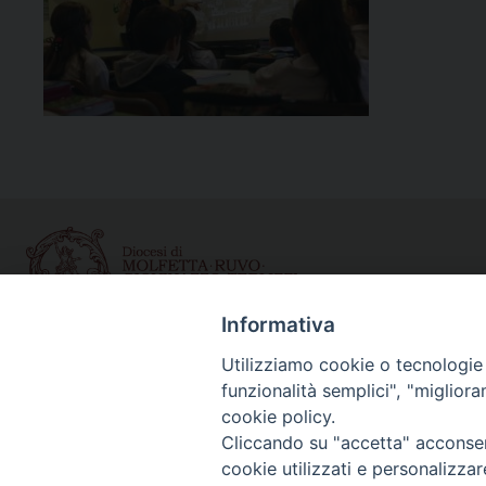
Informativa
Curia diocesana
Utilizziamo cookie o tecnologie s
funzionalità semplici", "miglior
Piazza Giovene 4 – 70056 Molfetta (BA)
cookie policy.
Centralino: 080 3374211
Cliccando su "accetta" acconsent
www.diocesimolfetta.it – diocesimolfetta@pec.chiesacattol
cookie utilizzati e personalizza