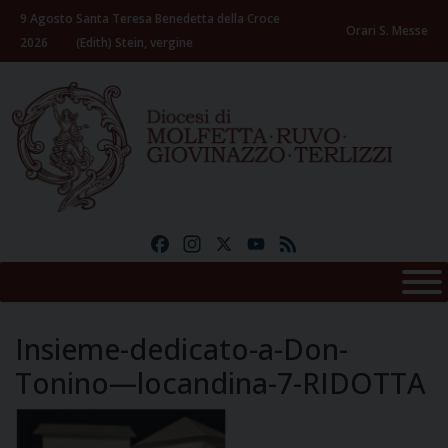
Skip
9 Agosto
Santa Teresa Benedetta della Croce
to
Orari S. Messe
2026
(Edith) Stein, vergine
content
Facebook
Instagram
X
YouTube
Feed
Insieme-dedicato-a-Don-
Tonino—locandina-7-RIDOTTA