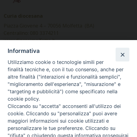
Curia diocesana
Piazza Giovene 4 – 70056 Molfetta (BA)
Centralino: 080 3374211
www.diocesimolfetta.it –
diocesimolfetta@pec.chiesacattolica.it
Informativa
Utilizziamo cookie o tecnologie simili per
Ufficio Comunicazioni sociali
finalità tecniche e, con il tuo consenso, anche per
altre finalità ("interazioni e funzionalità semplici",
Piazza Giovene 4 – 70056 Molfetta (BA)
"miglioramento dell'esperienza", "misurazione" e
comunicazionisociali@diocesimolfetta.it
"targeting e pubblicità") come specificato nella
cookie policy.
Cliccando su "accetta" acconsenti all'utilizzo dei
SEGUICI SU
cookie. Cliccando su "personalizza" puoi avere
Facebook
Instagram
X
YouTube
Feed
maggiori informazioni sui cookie utilizzati e
personalizzare le tue preferenze. Cliccando su
Privacy Policy - trasparenza
"rifiuta" o chiudendo questa informativa proseguirai