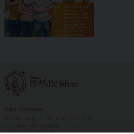
Curia diocesana
Piazza Giovene 4 – 70056 Molfetta (BA)
Centralino: 080 3374211
www.diocesimolfetta.it –