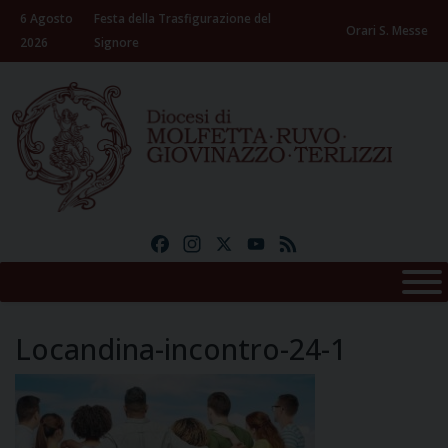
Skip
6 Agosto
Festa della Trasfigurazione del
to
Orari S. Messe
2026
Signore
content
Facebook
Instagram
X
YouTube
Feed
Locandina-incontro-24-1