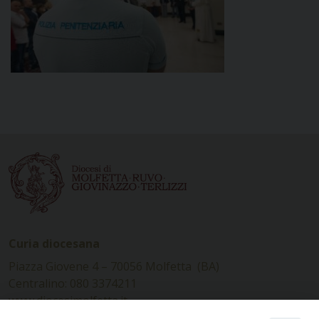
Curia diocesana
Piazza Giovene 4 – 70056 Molfetta (BA)
Centralino: 080 3374211
www.diocesimolfetta.it –
diocesimolfetta@pec.chiesacattolica.it