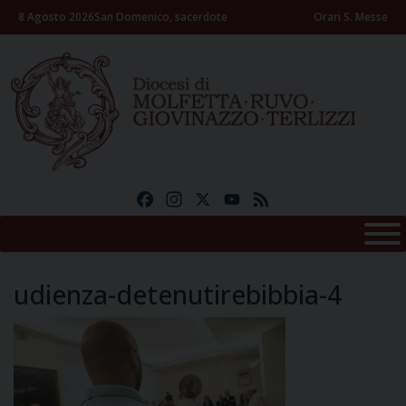
Skip
8 Agosto 2026
San Domenico, sacerdote
Orari S. Messe
to
content
Facebook
Instagram
X
YouTube
Feed
udienza-detenutirebibbia-4