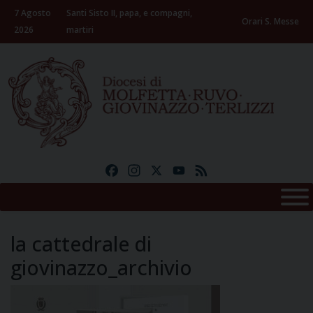
Skip
7 Agosto
Santi Sisto II, papa, e compagni,
to
Orari S. Messe
2026
martiri
content
Facebook
Instagram
X
YouTube
Feed
la cattedrale di
giovinazzo_archivio