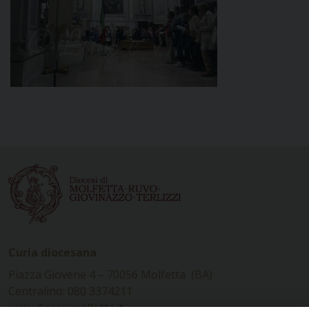
Curia diocesana
Piazza Giovene 4 – 70056 Molfetta (BA)
Centralino: 080 3374211
www.diocesimolfetta.it –