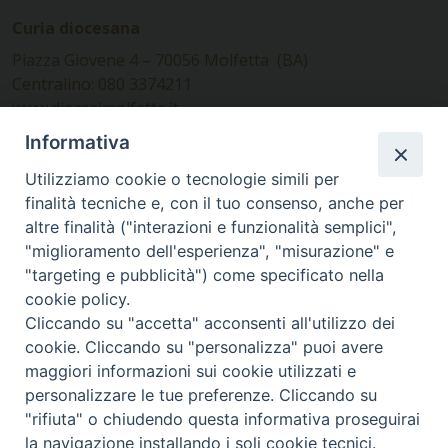
Curia diocesana
Piazza Giovene 4 – 70056 Molfetta (BA)
Centralino: 080 3374211
www.diocesimolfetta.it –
diocesimolfetta@pec.chiesacattolica.it
Informativa
Utilizziamo cookie o tecnologie simili per
Ufficio Comunicazioni sociali
finalità tecniche e, con il tuo consenso, anche per
altre finalità ("interazioni e funzionalità semplici",
Piazza Giovene 4 – 70056 Molfetta (BA)
"miglioramento dell'esperienza", "misurazione" e
comunicazionisociali@diocesimolfetta.it
"targeting e pubblicità") come specificato nella
cookie policy.
Cliccando su "accetta" acconsenti all'utilizzo dei
SEGUICI SU
cookie. Cliccando su "personalizza" puoi avere
Facebook
Instagram
X
YouTube
Feed
maggiori informazioni sui cookie utilizzati e
personalizzare le tue preferenze. Cliccando su
Privacy Policy - trasparenza
"rifiuta" o chiudendo questa informativa proseguirai
la navigazione installando i soli cookie tecnici.