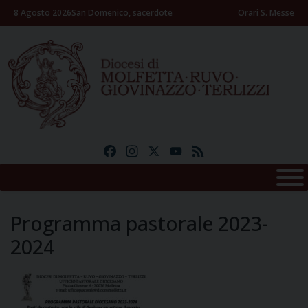
Skip
8 Agosto 2026
San Domenico, sacerdote
Orari S. Messe
to
content
Facebook
Instagram
X
YouTube
Feed
Programma pastorale 2023-
2024