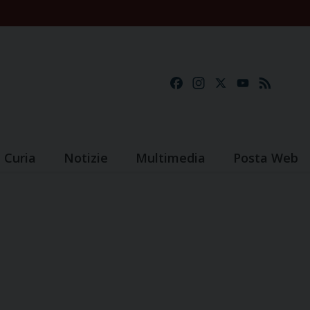
Facebook
Instagram
X
YouTube
Feed
Curia
Notizie
Multimedia
Posta Web