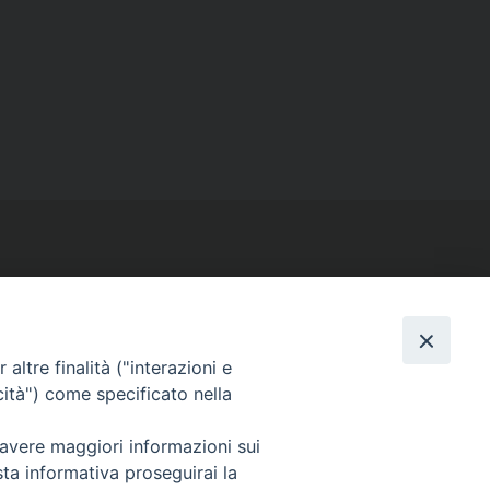
SEGUICI SU
altre finalità ("interazioni e
cità") come specificato nella
Facebook
Instagram
X
YouTube
Feed
 avere maggiori informazioni sui
sta informativa proseguirai la