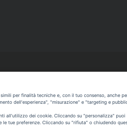
Ufficio Comunicazioni sociali
imili per finalità tecniche e, con il tuo consenso, anche per 
amento dell'esperienza", "misurazione" e "targeting e pubbli
Piazza Giovene 4 – 70056 Molfetta (BA)
comunicazionisociali@diocesimolfetta.it
i all'utilizzo dei cookie. Cliccando su "personalizza" puoi
ica.it
re le tue preferenze. Cliccando su "rifiuta" o chiudendo que