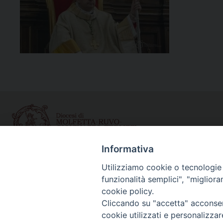
Informativa
Curia diocesana
Utilizziamo cookie o tecnologie s
funzionalità semplici", "miglior
Piazza Giovene 4 – 70056 Molfetta (BA)
cookie policy.
Centralino: 080 3374211
Cliccando su "accetta" acconsent
www.diocesimolfetta.it – diocesimolfetta@pec.chiesacattol
cookie utilizzati e personalizza