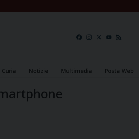
Facebook
Instagram
X
YouTube
Feed
Curia
Notizie
Multimedia
Posta Web
smartphone