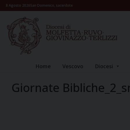
Skip
8 Agosto 2026
San Domenico, sacerdote
to
content
Home
Vescovo
Diocesi
Giornate Bibliche_2_