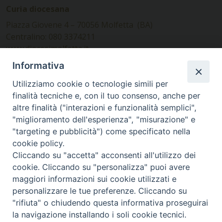
Curia diocesana
Piazza Giovene 4 – 70056 Molfetta (BA)
Centralino: 080 3374211
www.diocesimolfetta.it –
diocesimolfetta@pec.chiesacattolica.it
Informativa
Utilizziamo cookie o tecnologie simili per
Ufficio Comunicazioni sociali
finalità tecniche e, con il tuo consenso, anche per
altre finalità ("interazioni e funzionalità semplici",
Piazza Giovene 4 – 70056 Molfetta (BA)
"miglioramento dell'esperienza", "misurazione" e
comunicazionisociali@diocesimolfetta.it
"targeting e pubblicità") come specificato nella
cookie policy.
Cliccando su "accetta" acconsenti all'utilizzo dei
SEGUICI SU
cookie. Cliccando su "personalizza" puoi avere
Facebook
Instagram
X
YouTube
Feed
maggiori informazioni sui cookie utilizzati e
personalizzare le tue preferenze. Cliccando su
Privacy Policy - trasparenza
"rifiuta" o chiudendo questa informativa proseguirai
la navigazione installando i soli cookie tecnici.