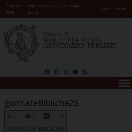
Skip
7 Agosto
Santi Sisto II, papa, e compagni,
to
Orari S. Messe
2026
martiri
content
Facebook
Instagram
X
YouTube
Feed
giornateBibliche25